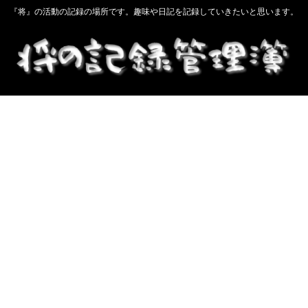
『将』の活動の記録の場所です。趣味や日記を記録していきたいと思います。