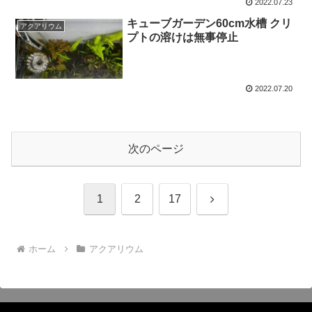
2022.07.23
キューブガーデン60cm水槽 クリ
アクアリウム
プトの溶けは無事停止
2022.07.20
次のページ
次
1
2
17
へ
ホーム
アクアリウム