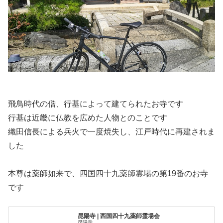
飛鳥時代の僧、行基によって建てられたお寺です
行基は近畿に仏教を広めた人物とのことです
織田信長による兵火で一度焼失し、江戸時代に再建されま
した
本尊は薬師如来で、四国四十九薬師霊場の第19番のお寺
です
昆陽寺 | 西国四十九薬師霊場会
昆陽寺