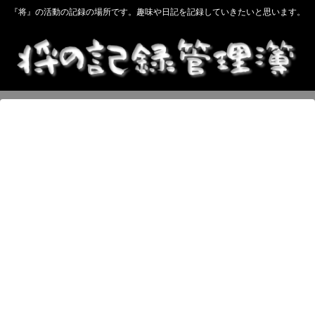
『将』の活動の記録の場所です。趣味や日記を記録していきたいと思います。