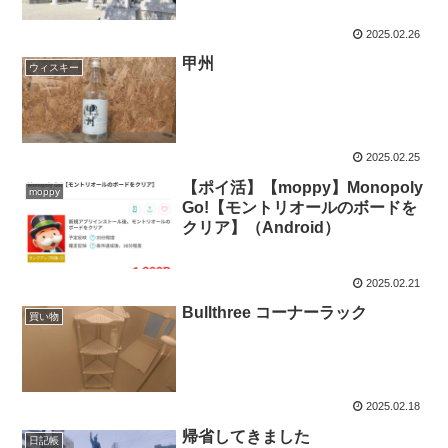
2025.02.26
甲州
ウィスキー
2025.02.25
【ポイ活】【moppy】Monopoly
moppy
Go!【モントリオールのボードを
クリア】（Android）
2025.02.21
Bullthree コーナーラック
買い物
2025.02.18
帰省してきました
日記帳