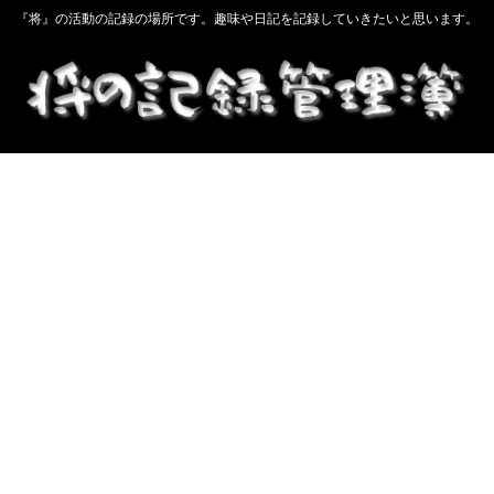
『将』の活動の記録の場所です。趣味や日記を記録していきたいと思います。