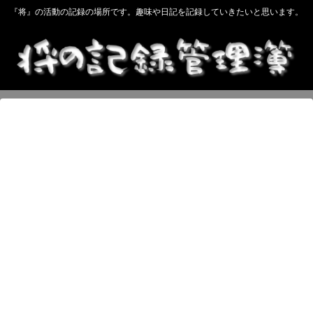
『将』の活動の記録の場所です。趣味や日記を記録していきたいと思います。