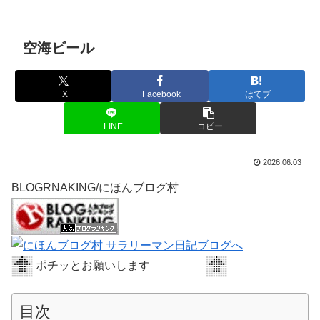
空海ビール
X
Facebook
はてブ
LINE
コピー
2026.06.03
BLOGRNAKING/にほんブログ村
ポチッとお願いします
目次