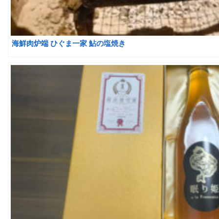
海鮮肉炉端 ひぐま一家 鮎の塩焼き